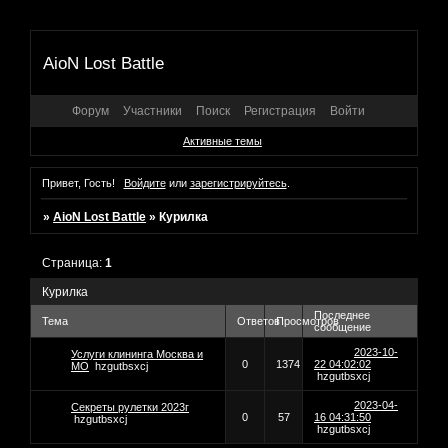
AioN Lost Battle
Форум
Участники
Поиск
Регистрация
Войти
Активные темы
Привет, Гость!
Войдите
или
зарегистрируйтесь
.
»
AioN Lost Battle
»
Курилка
Страница:
1
Курилка
Последнее
Тема
Ответов
Просмотров
сообщение
2023-10-
Услуги клининга Москва и
0
1374
22 04:02:02
МО
hzgutbsxcj
hzgutbsxcj
2023-04-
Секреты рулетки 2023г
0
57
16 04:31:50
hzgutbsxcj
hzgutbsxcj