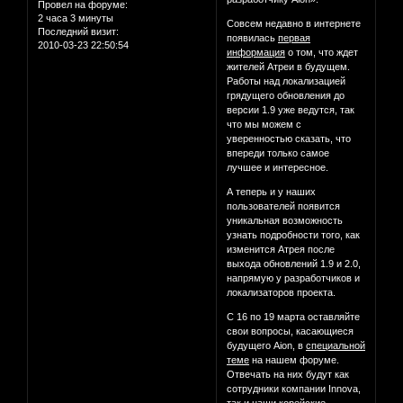
Провел на форуме:
2 часа 3 минуты
Совсем недавно в интернете
Последний визит:
появилась
первая
2010-03-23 22:50:54
информация
о том, что ждет
жителей Атреи в будущем.
Работы над локализацией
грядущего обновления до
версии 1.9 уже ведутся, так
что мы можем с
уверенностью сказать, что
впереди только самое
лучшее и интересное.
А теперь и у наших
пользователей появится
уникальная возможность
узнать подробности того, как
изменится Атрея после
выхода обновлений 1.9 и 2.0,
напрямую у разработчиков и
локализаторов проекта.
С 16 по 19 марта оставляйте
свои вопросы, касающиеся
будущего Aion, в
специальной
теме
на нашем форуме.
Отвечать на них будут как
сотрудники компании Innova,