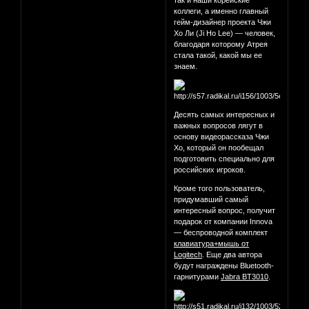
так и наши корейские
коллеги, а именно главный
гейм-дизайнер проекта Чжи
Хо Ли (Ji Ho Lee) — человек,
благодаря которому Атрея
стала такой, какой мы ее
знаем.
Десять самых интересных и
важных вопросов лягут в
основу видеорассказа Чжи
Хо, который он пообещал
подготовить специально для
российских игроков.
Кроме того пользователь,
придумавший самый
интересный вопрос, получит
подарок от компании Innova
— беспроводной комплект
клавиатура+мышь от
Logitech
. Еще два автора
будут награждены Bluetooth-
гарнитурами
Jabra BT3010
.