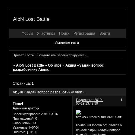
AioN Lost Battle
Форум
Участники
Поиск
Регистрация
Войти
Активные темы
Привет, Гость!
Войдите
или
зарегистрируйтесь
.
»
AioN Lost Battle
»
Об игре
»
Акция «Задай вопрос
разработчику Aion».
Страница:
1
Акция «Задай вопрос разработчику Aion».
Поделиться
2010-
1
Timu4
03-19 13:42:39
Администратор
Зарегистрирован
: 2010-03-16
Приглашений:
0
Сообщений:
13
Компания Innova объявляет о
Уважение:
[+0/-0]
начале акции «Задай вопрос
Позитив:
[+0/-0]
разработчику Aion».