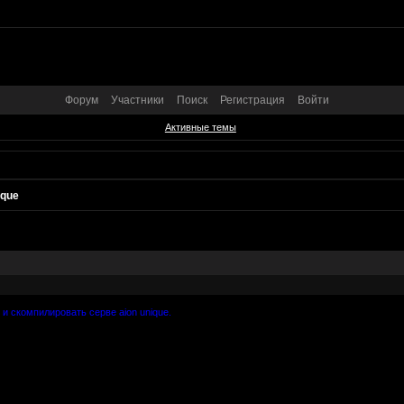
Форум
Участники
Поиск
Регистрация
Войти
Активные темы
ique
 и скомпилировать серве aion unique.