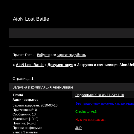
AioN Lost Battle
Привет, Гость!
Войдите
или
зарегистрируйтесь
.
»
AioN Lost Battle
»
Документация
»
Загрузка и компиляция Aion-Un
Страница:
1
Загрузка и компиляция Aion-Unique
Timu4
Поделиться
2010-03-17 23:47:18
Администратор
Этот видео урок покажет, как закачать
Зарегистрирован
: 2010-03-16
Приглашений:
0
Credits to: Ax3l
Сообщений:
13
Уважение:
[+0/-0]
Нужние программы:
Позитив:
[+0/-0]
Провел на форуме:
JKD
2 часа 3 минуты